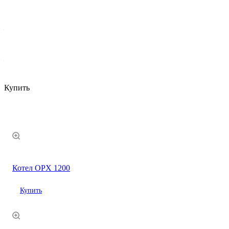
Характеристики
Электрическая мощность
—
6000 кВт
КПД
—
90,0%
Купить
Похожие товары
Котел OPX 1200
Купить