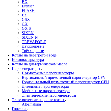
BX
Erensan
FLASH
FX
GSX
GX
GX S
SIXEN
SIXEN-N
TREVAPOR-P
Двухходовые
Трёхходовые
Котлы на перегретой воде
Котловая арматура
Котлы на диатермическом масле
Парогенераторы
Прямоточные парогенераторы
Вертикальный прямоточный парогенератор CFV
Горизонтальный прямоточный парогенератор CFH
Дизельные парогенераторы
Мобильные парогенераторы
Электрические парогенераторы
Электрические паровые котлы
Albamakina
Горелки