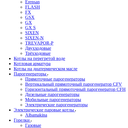
Erensan
FLASH
FX
GSX
GX
GX S
SIXEN
SIXEN-N
TREVAPOR-P
Двухходовые
Трёхходовые
Котлы на перегретой воде
Котловая арматура
Котлы на диатермическом масле
Парогенераторы
Прямоточные парогенераторы
Вертикальный прямоточный парогенератор CFV
Горизонтальный прямоточный парогенератор CFH
Дизельные парогенераторы
Мобильные парогенераторы
Электрические парогенераторы
Электрические паровые котлы
Albamakina
Горелки
Газовые