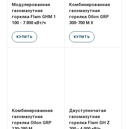
9 500
Входное давление
Модулированная
Комбинированная
газа (мбар)
Двигатель горелки
газомазутная
газомазутная
100 - 300
3~400Вт, 50 Гц
горелка Flam GHM 1
горелка Oilon GRP
100 - 7 800 кВт/ч
300-700 M II
Двигатель насоса,
Длина головы
КВт
сгорания,мм
2,2 - 50
500
КУПИТЬ
КУПИТЬ
Вес, кг
440 - 790
ч
Бренд
Flam
/
Тип
Моноблочная
Мин. мощность, кВт
200
т
Макс. мощность, кВт
4 000
Комбинированная
Двуступенчатая
Мин. мощность,
газомазутная
газомазутная
ккал/ч
горелка Oilon GRP
горелка Flam GH Z
172.000
130-280 М
200 - 4 000 кВ/ч