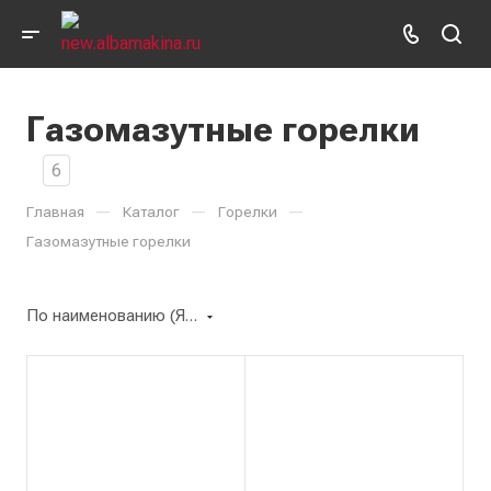
Газомазутные горелки
6
—
—
—
Главная
Каталог
Горелки
Газомазутные горелки
По наименованию (Я-А)
Бренд
Flam
Тип
С отдельным
вентилятором