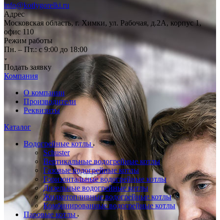
info@kotlygorelki.ru
Адрес
Московская область, г. Химки, ул. Рабочая, д.2А, корпус 1,
офис 110
Режим работы
Пн. – Пт.: с 9:00 до 18:00
Подать заявку
Компания
О компании
Производители
Реквизиты
Каталог
Водогрейные котлы
Schuster
Вертикальные водогрейные котлы
Газовые водогрейные котлы
Горизонтальные водогрейные котлы
Дизельные водогрейные котлы
Жидкотопливные водогрейные котлы
Комбинированные водогрейные котлы
Паровые котлы