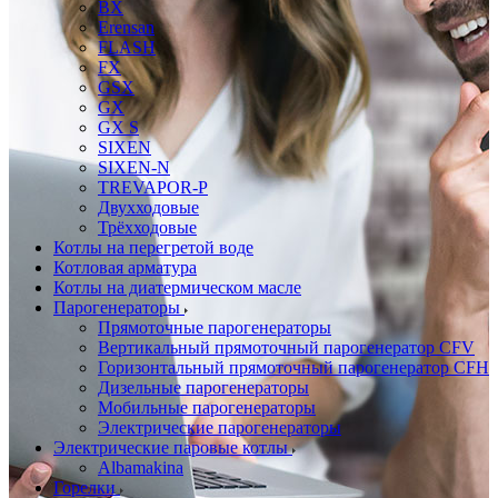
BX
Erensan
FLASH
FX
GSX
GX
GX S
SIXEN
SIXEN-N
TREVAPOR-P
Двухходовые
Трёхходовые
Котлы на перегретой воде
Котловая арматура
Котлы на диатермическом масле
Парогенераторы
Прямоточные парогенераторы
Вертикальный прямоточный парогенератор CFV
Горизонтальный прямоточный парогенератор CFH
Дизельные парогенераторы
Мобильные парогенераторы
Электрические парогенераторы
Электрические паровые котлы
Albamakina
Горелки