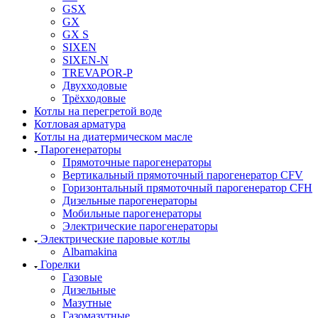
GSX
GX
GX S
SIXEN
SIXEN-N
TREVAPOR-P
Двухходовые
Трёхходовые
Котлы на перегретой воде
Котловая арматура
Котлы на диатермическом масле
Парогенераторы
Прямоточные парогенераторы
Вертикальный прямоточный парогенератор CFV
Горизонтальный прямоточный парогенератор CFH
Дизельные парогенераторы
Мобильные парогенераторы
Электрические парогенераторы
Электрические паровые котлы
Albamakina
Горелки
Газовые
Дизельные
Мазутные
Газомазутные