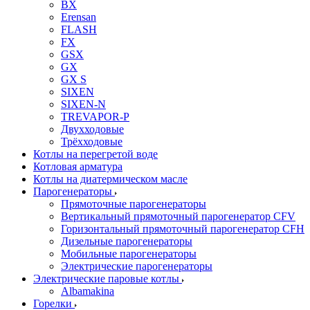
BX
Erensan
FLASH
FX
GSX
GX
GX S
SIXEN
SIXEN-N
TREVAPOR-P
Двухходовые
Трёхходовые
Котлы на перегретой воде
Котловая арматура
Котлы на диатермическом масле
Парогенераторы
Прямоточные парогенераторы
Вертикальный прямоточный парогенератор CFV
Горизонтальный прямоточный парогенератор CFH
Дизельные парогенераторы
Мобильные парогенераторы
Электрические парогенераторы
Электрические паровые котлы
Albamakina
Горелки