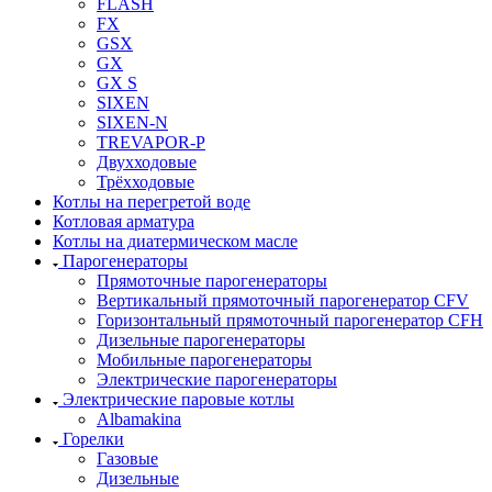
FLASH
FX
GSX
GX
GX S
SIXEN
SIXEN-N
TREVAPOR-P
Двухходовые
Трёхходовые
Котлы на перегретой воде
Котловая арматура
Котлы на диатермическом масле
Парогенераторы
Прямоточные парогенераторы
Вертикальный прямоточный парогенератор CFV
Горизонтальный прямоточный парогенератор CFH
Дизельные парогенераторы
Мобильные парогенераторы
Электрические парогенераторы
Электрические паровые котлы
Albamakina
Горелки
Газовые
Дизельные