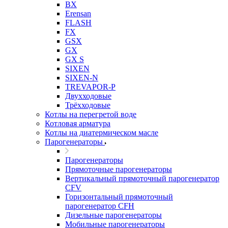
BX
Erensan
FLASH
FX
GSX
GX
GX S
SIXEN
SIXEN-N
TREVAPOR-P
Двухходовые
Трёхходовые
Котлы на перегретой воде
Котловая арматура
Котлы на диатермическом масле
Парогенераторы
Парогенераторы
Прямоточные парогенераторы
Вертикальный прямоточный парогенератор
CFV
Горизонтальный прямоточный
парогенератор CFH
Дизельные парогенераторы
Мобильные парогенераторы