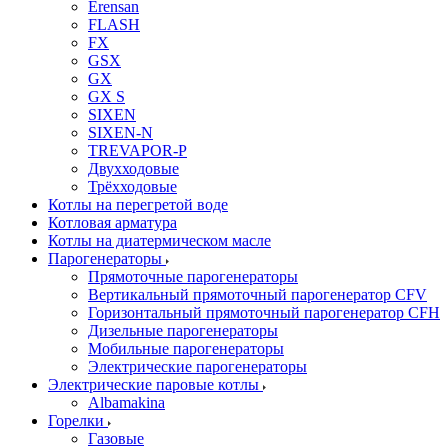
Erensan
FLASH
FX
GSX
GX
GX S
SIXEN
SIXEN-N
TREVAPOR-P
Двухходовые
Трёхходовые
Котлы на перегретой воде
Котловая арматура
Котлы на диатермическом масле
Парогенераторы
Прямоточные парогенераторы
Вертикальный прямоточный парогенератор CFV
Горизонтальный прямоточный парогенератор CFH
Дизельные парогенераторы
Мобильные парогенераторы
Электрические парогенераторы
Электрические паровые котлы
Albamakina
Горелки
Газовые