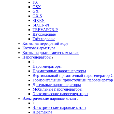
FX
GSX
GX
GX S
SIXEN
SIXEN-N
TREVAPOR-P
Двухходовые
Трёхходовые
Котлы на перегретой воде
Котловая арматура
Котлы на диатермическом масле
Парогенераторы
Парогенераторы
Прямоточные парогенераторы
Вертикальный прямоточный парогенератор 
Горизонтальный прямоточный парогенератор
Дизельные парогенераторы
Мобильные парогенераторы
Электрические парогенераторы
Электрические паровые котлы
Электрические паровые котлы
Albamakina