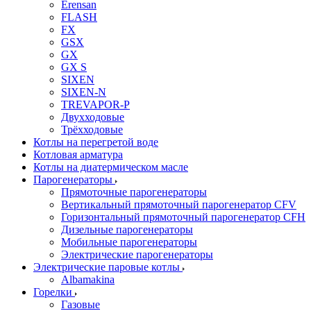
Erensan
FLASH
FX
GSX
GX
GX S
SIXEN
SIXEN-N
TREVAPOR-P
Двухходовые
Трёхходовые
Котлы на перегретой воде
Котловая арматура
Котлы на диатермическом масле
Парогенераторы
Прямоточные парогенераторы
Вертикальный прямоточный парогенератор CFV
Горизонтальный прямоточный парогенератор CFH
Дизельные парогенераторы
Мобильные парогенераторы
Электрические парогенераторы
Электрические паровые котлы
Albamakina
Горелки
Газовые