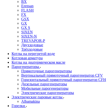
BX
Erensan
FLASH
FX
GSX
GX
GX S
SIXEN
SIXEN-N
TREVAPOR-P
Двухходовые
Трёхходовые
Котлы на перегретой воде
Котловая арматура
Котлы на диатермическом масле
Парогенераторы
Прямоточные парогенераторы
Вертикальный прямоточный парогенератор CFV
Горизонтальный прямоточный парогенератор CFH
Дизельные парогенераторы
Мобильные парогенераторы
Электрические парогенераторы
Электрические паровые котлы
Albamakina
Горелки