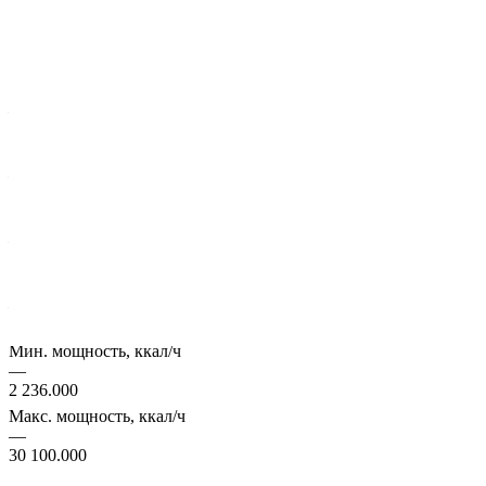
Характеристики
Бренд
—
Flam
Тип
—
С отдельным вентилятором
Мин. мощность, кВт
—
2 600
Макс. мощность, кВт
—
35 000
Мин. мощность, ккал/ч
—
2 236.000
Макс. мощность, ккал/ч
—
30 100.000