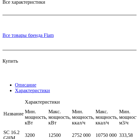
Все характеристики
Все товары бренда Flam
Купить
Описание
Характеристики
Характеристики
Мин.
Макс.
Мин.
Макс.
Мин.
Название
мощность,
мощность,
мощность,
мощность,
мощность
кВт
кВт
ккал/ч
ккал/ч
м3/ч
SC 16.2
3200
12500
2752 000
10750 000
333,58
GHM