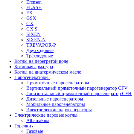
Erensan
FLASH
FX
GSX
GX
GX S
SIXEN
SIXEN-N
TREVAPOR-P
Двухходовые
Трёхходовые
Котлы на перегретой воде
Котловая арматура
Котлы на диатермическом масле
Парогенераторы
Прямоточные парогенераторы
Вертикальный прямоточный парогенератор CFV
Горизонтальный прямоточный парогенератор CFH
Дизельные парогенераторы
Мобильные парогенераторы
Электрические парогенераторы
Электрические паровые котлы
Albamakina
Горелки
Газовые