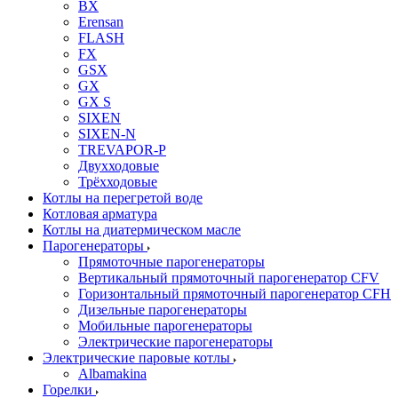
BX
Erensan
FLASH
FX
GSX
GX
GX S
SIXEN
SIXEN-N
TREVAPOR-P
Двухходовые
Трёхходовые
Котлы на перегретой воде
Котловая арматура
Котлы на диатермическом масле
Парогенераторы
Прямоточные парогенераторы
Вертикальный прямоточный парогенератор CFV
Горизонтальный прямоточный парогенератор CFH
Дизельные парогенераторы
Мобильные парогенераторы
Электрические парогенераторы
Электрические паровые котлы
Albamakina
Горелки