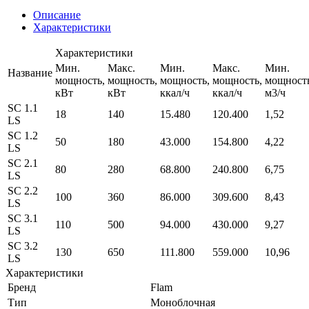
Описание
Характеристики
Характеристики
Мин.
Макс.
Мин.
Макс.
Мин.
Название
мощность,
мощность,
мощность,
мощность,
мощность
кВт
кВт
ккал/ч
ккал/ч
м3/ч
SC 1.1
18
140
15.480
120.400
1,52
LS
SC 1.2
50
180
43.000
154.800
4,22
LS
SC 2.1
80
280
68.800
240.800
6,75
LS
SC 2.2
100
360
86.000
309.600
8,43
LS
SC 3.1
110
500
94.000
430.000
9,27
LS
SC 3.2
130
650
111.800
559.000
10,96
LS
Характеристики
Бренд
Flam
Тип
Моноблочная