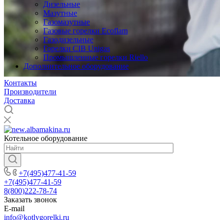
Дизельные
Мазутные
Газомазутные
Газовые горелки Ecoflam
Газодизельные
Горелки CIB Unigas
Промышленные горелки Riello
Дополнительное оборудование
Контакты
Производители
Доставка
Котельное оборудование
+7(495)477-41-59
+7(495)477-41-59
8(800)222-78-74
Заказать звонок
E-mail
info@kotlygorelki.ru