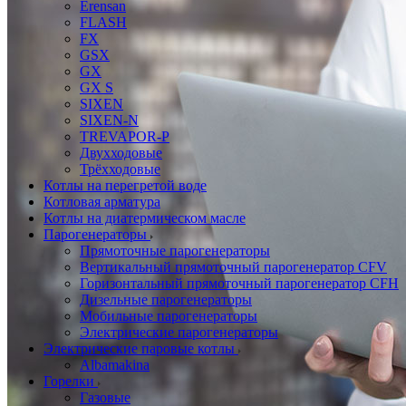
Erensan
FLASH
FX
GSX
GX
GX S
SIXEN
SIXEN-N
TREVAPOR-P
Двухходовые
Трёхходовые
Котлы на перегретой воде
Котловая арматура
Котлы на диатермическом масле
Парогенераторы
Прямоточные парогенераторы
Вертикальный прямоточный парогенератор CFV
Горизонтальный прямоточный парогенератор CFH
Дизельные парогенераторы
Мобильные парогенераторы
Электрические парогенераторы
Электрические паровые котлы
Albamakina
Горелки
Газовые