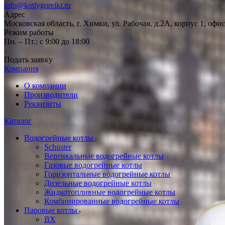
info@kotlygorelki.ru
Адрес
Московская область, г. Химки, ул. Рабочая, д.2А, корпус 1, офис
Режим работы
Пн. – Пт.: с 9:00 до 18:00
Подать заявку
Компания
О компании
Производители
Реквизиты
Каталог
Водогрейные котлы
Schuster
Вертикальные водогрейные котлы
Газовые водогрейные котлы
Горизонтальные водогрейные котлы
Дизельные водогрейные котлы
Жидкотопливные водогрейные котлы
Комбинированные водогрейные котлы
Паровые котлы
BX