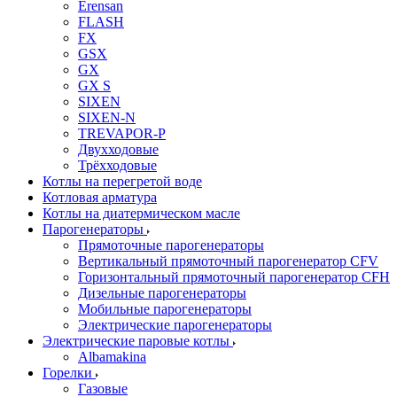
Erensan
FLASH
FX
GSX
GX
GX S
SIXEN
SIXEN-N
TREVAPOR-P
Двухходовые
Трёхходовые
Котлы на перегретой воде
Котловая арматура
Котлы на диатермическом масле
Парогенераторы
Прямоточные парогенераторы
Вертикальный прямоточный парогенератор CFV
Горизонтальный прямоточный парогенератор CFH
Дизельные парогенераторы
Мобильные парогенераторы
Электрические парогенераторы
Электрические паровые котлы
Albamakina
Горелки
Газовые