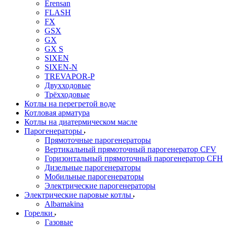
Erensan
FLASH
FX
GSX
GX
GX S
SIXEN
SIXEN-N
TREVAPOR-P
Двухходовые
Трёхходовые
Котлы на перегретой воде
Котловая арматура
Котлы на диатермическом масле
Парогенераторы
Прямоточные парогенераторы
Вертикальный прямоточный парогенератор CFV
Горизонтальный прямоточный парогенератор CFH
Дизельные парогенераторы
Мобильные парогенераторы
Электрические парогенераторы
Электрические паровые котлы
Albamakina
Горелки
Газовые