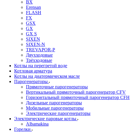
BX
Erensan
FLASH
FX
GSX
GX
GX S
SIXEN
SIXEN-N
TREVAPOR-P
Двухходовые
Трёхходовые
Котлы на перегретой воде
Котловая арматура
Котлы на диатермическом масле
Парогенераторы
Прямоточные парогенераторы
Вертикальный прямоточный парогенератор CFV
Горизонтальный прямоточный парогенератор CFH
Дизельные парогенераторы
Мобильные парогенераторы
Электрические парогенераторы
Электрические паровые котлы
Albamakina
Горелки