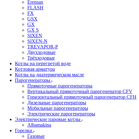
Erensan
FLASH
FX
GSX
GX
GX S
SIXEN
SIXEN-N
TREVAPOR-P
Двухходовые
Трёхходовые
Котлы на перегретой воде
Котловая арматура
Котлы на диатермическом масле
Парогенераторы
Прямоточные парогенераторы
Вертикальный прямоточный парогенератор CFV
Горизонтальный прямоточный парогенератор CFH
Дизельные парогенераторы
Мобильные парогенераторы
Электрические парогенераторы
Электрические паровые котлы
Albamakina
Горелки
Газовые