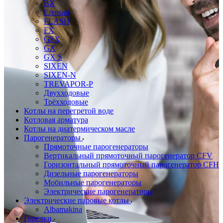
BX
Erensan
FLASH
FX
GSX
GX
GX S
SIXEN
SIXEN-N
TREVAPOR-P
Двухходовые
Трёхходовые
Котлы на перегретой воде
Котловая арматура
Котлы на диатермическом масле
Парогенераторы
Прямоточные парогенераторы
Вертикальный прямоточный парогенератор CFV
Горизонтальный прямоточный парогенератор CFH
Дизельные парогенераторы
Мобильные парогенераторы
Электрические парогенераторы
Электрические паровые котлы
Albamakina
Горелки