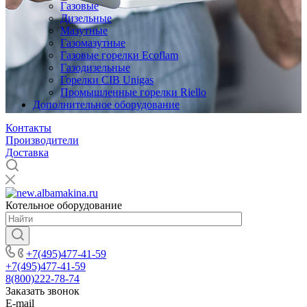
Газовые
Дизельные
Мазутные
Газомазутные
Газовые горелки Ecoflam
Газодизельные
Горелки CIB Unigas
Промышленные горелки Riello
Дополнительное оборудование
Контакты
Производители
Доставка
Котельное оборудование
+7(495)477-41-59
+7(495)477-41-59
8(800)222-78-74
Заказать звонок
E-mail