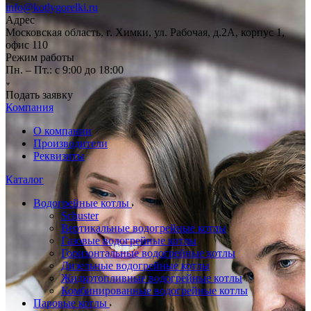
info@kotlygorelki.ru
Адрес
Московская область, г. Химки, ул. Рабочая, д.2А, корпус 1,
офис 110
Режим работы
Пн. – Пт.: с 9:00 до 18:00
Подать заявку
Компания
О компании
Производители
Реквизиты
Каталог
Водогрейные котлы
Schuster
Вертикальные водогрейные котлы
Газовые водогрейные котлы
Горизонтальные водогрейные котлы
Дизельные водогрейные котлы
Жидкотопливные водогрейные котлы
Комбинированные водогрейные котлы
Паровые котлы