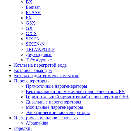
BX
Erensan
FLASH
FX
GSX
GX
GX S
SIXEN
SIXEN-N
TREVAPOR-P
Двухходовые
Трёхходовые
Котлы на перегретой воде
Котловая арматура
Котлы на диатермическом масле
Парогенераторы
Прямоточные парогенераторы
Вертикальный прямоточный парогенератор CFV
Горизонтальный прямоточный парогенератор CFH
Дизельные парогенераторы
Мобильные парогенераторы
Электрические парогенераторы
Электрические паровые котлы
Albamakina
Горелки