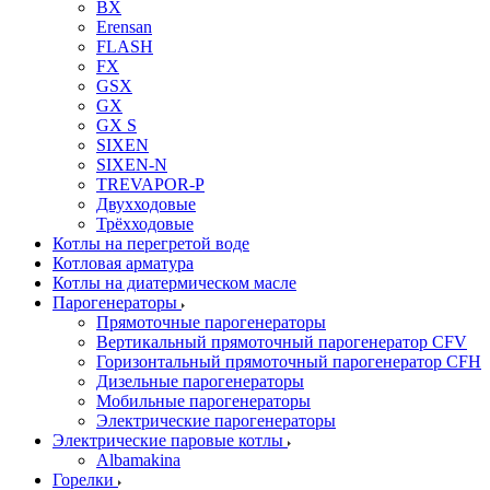
BX
Erensan
FLASH
FX
GSX
GX
GX S
SIXEN
SIXEN-N
TREVAPOR-P
Двухходовые
Трёхходовые
Котлы на перегретой воде
Котловая арматура
Котлы на диатермическом масле
Парогенераторы
Прямоточные парогенераторы
Вертикальный прямоточный парогенератор CFV
Горизонтальный прямоточный парогенератор CFH
Дизельные парогенераторы
Мобильные парогенераторы
Электрические парогенераторы
Электрические паровые котлы
Albamakina
Горелки