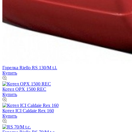
Горелка Riello RS 130/M t.l.
Купить
Котел OPX 1500 REC
Купить
Котел ICI Caldaie Rex 160
Купить