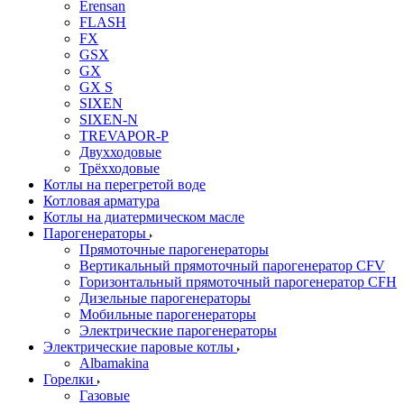
Erensan
FLASH
FX
GSX
GX
GX S
SIXEN
SIXEN-N
TREVAPOR-P
Двухходовые
Трёхходовые
Котлы на перегретой воде
Котловая арматура
Котлы на диатермическом масле
Парогенераторы
Прямоточные парогенераторы
Вертикальный прямоточный парогенератор CFV
Горизонтальный прямоточный парогенератор CFH
Дизельные парогенераторы
Мобильные парогенераторы
Электрические парогенераторы
Электрические паровые котлы
Albamakina
Горелки
Газовые