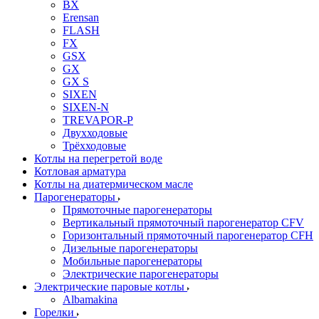
BX
Erensan
FLASH
FX
GSX
GX
GX S
SIXEN
SIXEN-N
TREVAPOR-P
Двухходовые
Трёхходовые
Котлы на перегретой воде
Котловая арматура
Котлы на диатермическом масле
Парогенераторы
Прямоточные парогенераторы
Вертикальный прямоточный парогенератор CFV
Горизонтальный прямоточный парогенератор CFH
Дизельные парогенераторы
Мобильные парогенераторы
Электрические парогенераторы
Электрические паровые котлы
Albamakina
Горелки