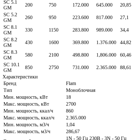
SC 5.1
200
750
172.000
645.000
20,85
GM
SC 5.2
260
950
223.600
817.000
27,1
GM
SC 8.1
330
1150
283.800
989.000
34,4
GM
SC 8.2
430
1600
369.800
1.376.000
44,82
GM
SC 8.3
580
2100
498.800
1,806.000
60,46
GM
SC 10.1
850
2750
731.000
2.365.000
88,61
GM
Характеристики
Бренд
Flam
Тип
Моноблочная
Мин. мощность, кВт
18
Макс. мощность, кВт
2700
Мин. мощность, ккал/ч
860
Макс. мощность, ккал/ч
2.365.000
Мин. мощность, м3/ч
1,04
Макс. мощность, м3/ч
286,67
1N - 50 Гц 230В - 3N - 50 Гц