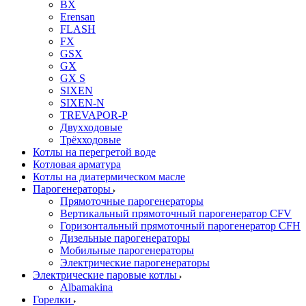
BX
Erensan
FLASH
FX
GSX
GX
GX S
SIXEN
SIXEN-N
TREVAPOR-P
Двухходовые
Трёхходовые
Котлы на перегретой воде
Котловая арматура
Котлы на диатермическом масле
Парогенераторы
Прямоточные парогенераторы
Вертикальный прямоточный парогенератор CFV
Горизонтальный прямоточный парогенератор CFH
Дизельные парогенераторы
Мобильные парогенераторы
Электрические парогенераторы
Электрические паровые котлы
Albamakina
Горелки