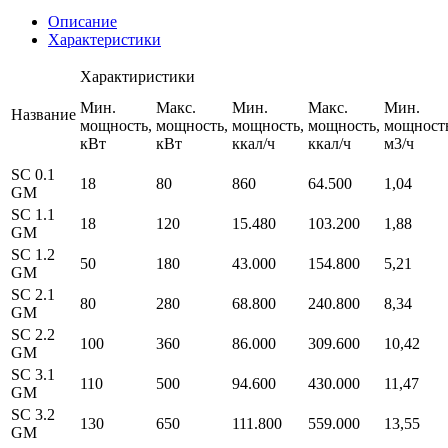
Описание
Характеристики
Характиристики
Мин.
Макс.
Мин.
Макс.
Мин.
Название
мощность,
мощность,
мощность,
мощность,
мощность
кВт
кВт
ккал/ч
ккал/ч
м3/ч
SC 0.1
18
80
860
64.500
1,04
GM
SC 1.1
18
120
15.480
103.200
1,88
GM
SC 1.2
50
180
43.000
154.800
5,21
GM
SC 2.1
80
280
68.800
240.800
8,34
GM
SC 2.2
100
360
86.000
309.600
10,42
GM
SC 3.1
110
500
94.600
430.000
11,47
GM
SC 3.2
130
650
111.800
559.000
13,55
GM