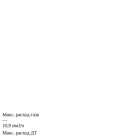
Характеристики
Производительность
—
150 кг/ч
Полезная мощность
—
105 кВт
Вес без горелки
—
1100 кг
Макс. температура пара
—
до 204 ºС
Макс. расход газа
—
10,9 нм3/ч
Макс. расход ДТ