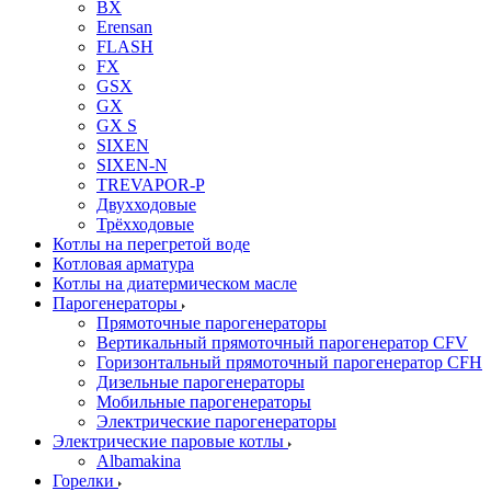
BX
Erensan
FLASH
FX
GSX
GX
GX S
SIXEN
SIXEN-N
TREVAPOR-P
Двухходовые
Трёхходовые
Котлы на перегретой воде
Котловая арматура
Котлы на диатермическом масле
Парогенераторы
Прямоточные парогенераторы
Вертикальный прямоточный парогенератор CFV
Горизонтальный прямоточный парогенератор CFH
Дизельные парогенераторы
Мобильные парогенераторы
Электрические парогенераторы
Электрические паровые котлы
Albamakina
Горелки