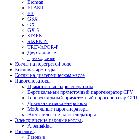
Erensan
FLASH
FX
GSX
GX
GX S
SIXEN
SIXEN-N
TREVAPOR-P
Двухходовые
Трёхходовые
Котлы на перегретой воде
Котловая арматура
Котлы на диатермическом масле
Парогенераторы
Прямоточные парогенераторы
Вертикальный прямоточный парогенератор CFV
Горизонтальный прямоточный парогенератор CFH
Дизельные парогенераторы
Мобильные парогенераторы
Электрические парогенераторы
Электрические паровые котлы
Albamakina
Горелки
Газовые